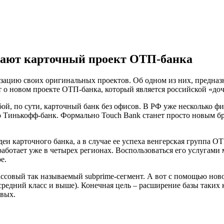
скают карточный проект ОТП-банка
ацию своих оригинальных проектов. Об одном из них, предназна
т о новом проекте ОТП-банка, который является российской «до
бой, по сути, карточный банк без офисов. В РФ уже несколько 
 Тинькофф-банк. Формально Touch Bank станет просто новым бр
и карточного банка, а в случае ее успеха венгерская группа OT
 работает уже в четырех регионах. Воспользоваться его услугам
е.
ссовый так называемый subprime-сегмент. А вот с помощью ново
ь средний класс и выше). Конечная цель – расширение базы таких
овых.