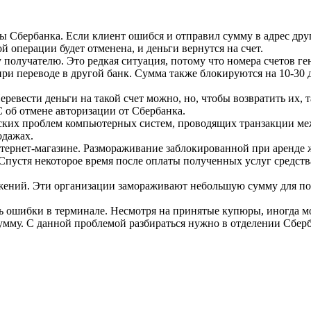
 Сбербанка. Если клиент ошибся и отправил сумму в адрес дру
ой операции будет отменена, и деньги вернутся на счет.
получателю. Это редкая ситуация, потому что номера счетов ге
и переводе в другой банк. Сумма также блокируются на 10-30 дне
еревести деньги на такой счет можно, но, чтобы возвратить их,
 об отмене авторизации от Сбербанка.
ских проблем компьютерных систем, проводящих транзакции ме
одажах.
тернет-магазине. Размораживание заблокированной при аренде 
 Спустя некоторое время после оплаты полученных услуг средств
жений. Эти организации замораживают небольшую сумму для подт
ь ошибки в терминале. Несмотря на принятые купюры, иногда м
умму. С данной проблемой разбираться нужно в отделении Сберб