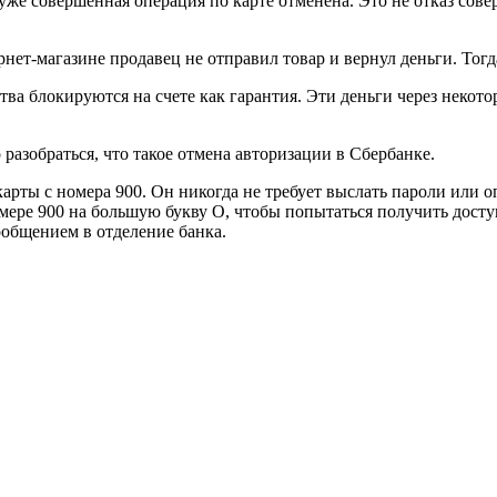
 уже совершенная операция по карте отменена. Это не отказ сов
нет-магазине продавец не отправил товар и вернул деньги. Тогд
ва блокируются на счете как гарантия. Эти деньги через некото
разобраться, что такое отмена авторизации в Сбербанке.
арты с номера 900. Он никогда не требует выслать пароли или о
ере 900 на большую букву О, чтобы попытаться получить доступ
общением в отделение банка.