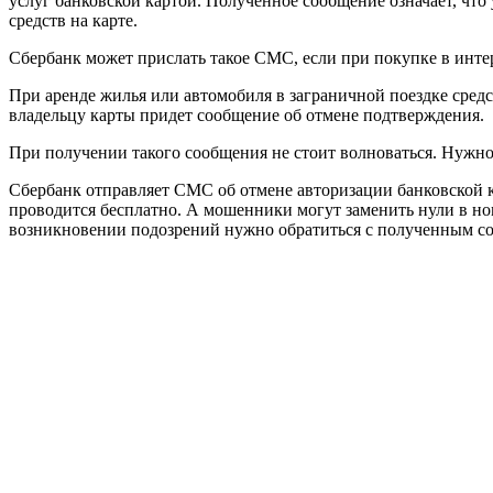
услуг банковской картой. Полученное сообщение означает, что
средств на карте.
Сбербанк может прислать такое СМС, если при покупке в интер
При аренде жилья или автомобиля в заграничной поездке средст
владельцу карты придет сообщение об отмене подтверждения.
При получении такого сообщения не стоит волноваться. Нужно 
Сбербанк отправляет СМС об отмене авторизации банковской к
проводится бесплатно. А мошенники могут заменить нули в ном
возникновении подозрений нужно обратиться с полученным со