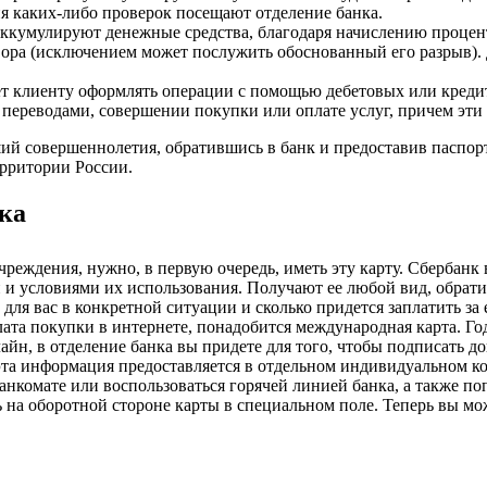
я каких-либо проверок посещают отделение банка.
аккумулируют денежные средства, благодаря начислению проценто
вора (исключением может послужить обоснованный его разрыв).
яет клиенту оформлять операции с помощью дебетовых или креди
переводами, совершении покупки или оплате услуг, причем эти 
ий совершеннолетия, обратившись в банк и предоставив паспорт
ерритории России.
ка
чреждения, нужно, в первую очередь, иметь эту карту. Сбербанк
 условиями их использования. Получают ее любой вид, обратив
 для вас в конкретной ситуации и сколько придется заплатить за
плата покупки в интернете, понадобится международная карта. Г
айн, в отделение банка вы придете для того, чтобы подписать д
эта информация предоставляется в отдельном индивидуальном ко
нкомате или воспользоваться горячей линией банка, а также поп
ь на оборотной стороне карты в специальном поле. Теперь вы м