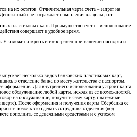
в на их остаток. Отличительная черта счета – запрет на
 Депозитный счет ограждает накопления владельца от
тных пластиковых карт. Преимущество счета – использование
действия совершают в удобное время.
. Его может открыть и иностранец при наличии паспорта и
 выпускает несколько видов банковских пластиковых карт,
шись в отделение банка по месту жительства с паспортом.
 ее оформление. Для внутреннего использования устроит карта
одовое обслуживание любой карты, исходя из ее возможностей,
оговор на обслуживание, получить саму карту, платежные
нверте). После оформления и получения карты Сбербанка ее
росить помочь это сделать сотрудника отделения (код
ожете пополнить ее денежными средствами и с успехом