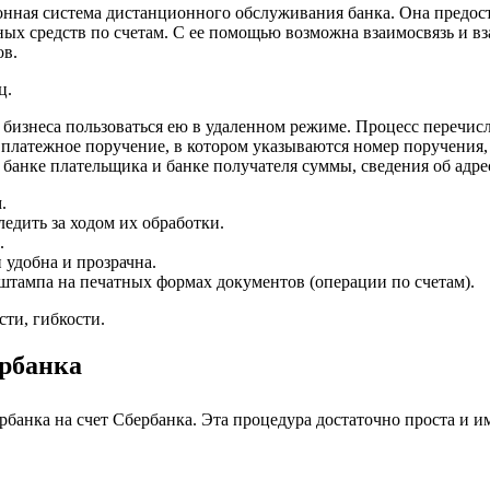
нная система дистанционного обслуживания банка. Она предост
х средств по счетам. С ее помощью возможна взаимосвязь и вз
ов.
ц.
 бизнеса пользоваться ею в удаленном режиме. Процесс перечис
 платежное поручение, в котором указываются номер поручения, 
нке плательщика и банке получателя суммы, сведения об адреса
.
едить за ходом их обработки.
.
удобна и прозрачна.
штампа на печатных формах документов (операции по счетам).
ти, гибкости.
ербанка
рбанка на счет Сбербанка. Эта процедура достаточно проста и им