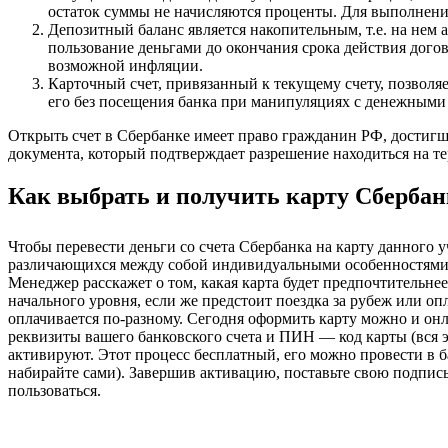
остаток суммы не начисляются проценты. Для выполнени
Депозитный баланс является накопительным, т.е. на нем 
пользование деньгами до окончания срока действия дого
возможной инфляции.
Карточный счет, привязанный к текущему счету, позвол
его без посещения банка при манипуляциях с денежными 
Открыть счет в Сбербанке имеет право гражданин РФ, достигш
документа, который подтверждает разрешение находиться на т
Как выбрать и получить карту Сбербан
Чтобы перевести деньги со счета Сбербанка на карту данного у
различающихся между собой индивидуальными особенностями и
Менеджер расскажет о том, какая карта будет предпочтительнее
начального уровня, если же предстоит поездка за рубеж или о
оплачивается по-разному. Сегодня оформить карту можно и онл
реквизиты вашего банковского счета и ПИН — код карты (вся 
активируют. Этот процесс бесплатный, его можно провести в ба
набирайте сами). Завершив активацию, поставьте свою подпис
пользоваться.