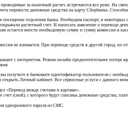
роводимые за наличный расчет, встречаются все реже. На смену 
счета перевести денежные средства на карту Сбербанка. Способо
 посещение отделения банка. Необходим паспорт, в некоторых с
открывали расчетный счет. И написать заявление о переводе ден
ам остается внести необходимую сумму и сумму комиссии в кассу
иссия не взимается. При переводе средств в другой город, их о
зывают с интернетом. Режим онлайн предпочтительнее потере вре
вия:
вы получите в банкомате идентификатор пользователя с необх
 открыть Личный кабинет. Все сервисные услуги с данного мом
дел «Перевод между счетами и картами».
счет (свой), с которого будут списаны денежные средства, плат
ия одноразового пароля из СМС.