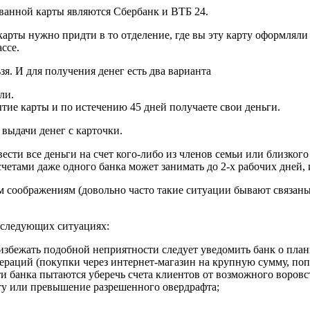
ванной карты являются Сбербанк и ВТБ 24.
арты нужно придти в то отделение, где вы эту карту оформляли
ссе.
я. И для получения денег есть два варианта
ли.
тие карты и по истечению 45 дней получаете свои деньги.
выдачи денег с карточки.
и все деньги на счет кого-либо из членов семьи или близкого др
счетами даже одного банка может занимать до 2-х рабочих дней,
 соображениям (довольно часто такие ситуации бывают связаны 
 следующих ситуациях:
 избежать подобной неприятности следует уведомить банк о пла
аций (покупки через интернет-магазин на крупную сумму, попы
 банка пытаются уберечь счета клиентов от возможного воровст
ту или превышение разрешенного овердрафта;