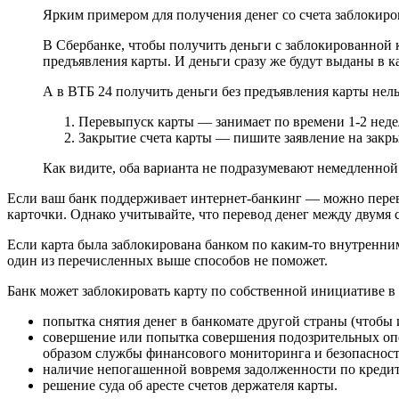
Ярким примером для получения денег со счета заблокиро
В Сбербанке, чтобы получить деньги с заблокированной к
предъявления карты. И деньги сразу же будут выданы в ка
А в ВТБ 24 получить деньги без предъявления карты нельз
Перевыпуск карты — занимает по времени 1-2 неде
Закрытие счета карты — пишите заявление на закры
Как видите, оба варианта не подразумевают немедленной 
Если ваш банк поддерживает интернет-банкинг — можно перевест
карточки. Однако учитывайте, что перевод денег между двумя 
Если карта была заблокирована банком по каким-то внутренним
один из перечисленных выше способов не поможет.
Банк может заблокировать карту по собственной инициативе в
попытка снятия денег в банкомате другой страны (чтобы
совершение или попытка совершения подозрительных опер
образом службы финансового мониторинга и безопасности
наличие непогашенной вовремя задолженности по креди
решение суда об аресте счетов держателя карты.