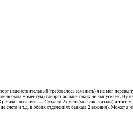
аспорт недействительный(требовалось заменить) я не мог перевып
 меня была моментум) говорят больше таких не выпускаем. Ну в
 Начал выяснять — Создали 2х меня(мне так сказали) и того меня 
ие счета и т.д. в обоих отделениях банка(в 2 заходил). Может я