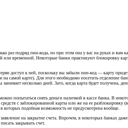
ько раз подряд пин-кода, но при этом она у вас на руках и вам к
й или временной. Некоторые банки практикуют блокировку карты 
ерян доступ к ней, поскольку вы забыли пин-код — карту придет
н на самой карте). Для этого необходимо посетить отделение бан
анимает несколько дней. Зато, когда карта будет получена, день
ожно попытаться снять деньги наличкой в кассе банка. В некото
средств с заблокированной карты или же на ее разблокировку (в 
, в которых подобная возможность не предусмотрена вообще.
заявление на закрытие счета. Впрочем, в некоторых банках даже
писать закрывать счет.