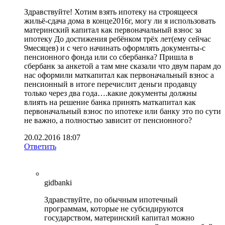
Здравствуйте! Хотим взять ипотеку на строящееся
жильё-сдача дома в конце2016г, могу ли я использовать
материнский капитал как первоначальный взнос за
ипотеку До достижения ребёнком трёх лет(ему сейчас
9месяцев) и с чего начинать оформлять документы-с
пенсионного фонда или со сбербанка? Пришла в
сбербанк за анкетой а там мне сказали что двум парам до
нас оформили маткапитал как первоначальный взнос а
пенсионный в итоге перечислит деньги продавцу
только через два года….какие документы должны
влиять на решение банка принять маткапитал как
первоначальный взнос по ипотеке или банку это по сути
не важно, а полностью зависит от пенсионного?
20.02.2016 18:07
Ответить
gidbanki
Здравствуйте, по обычным ипотечный
программам, которые не субсидируются
государством, материнский капитал можно