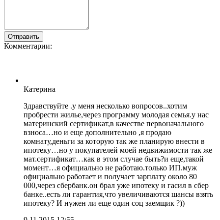
Комментарии:
Катерина
Здравствуйте .у меня несколько вопросов..хотим
пробрести жилье,через программу молодая семья.у нас
материнский сертификат,в качестве первоначального
взноса…но и еще дополнительно ,я продаю
комнату,деньги за которую так же планирую внести в
ипотеку…но у покупателей моей недвижимости так же
мат.сертификат…как в этом случае быть?и еще,такой
момент…я официально не работаю.только ИП.муж
официально работает и получает зарплату около 80
000,через сбербанк.он брал уже ипотеку и гасил в сбер
банке..есть ли гарантия,что увеличиваются шансы взять
ипотеку? И нужен ли еще один соц заемщик ?))
9.11.2015 12:55