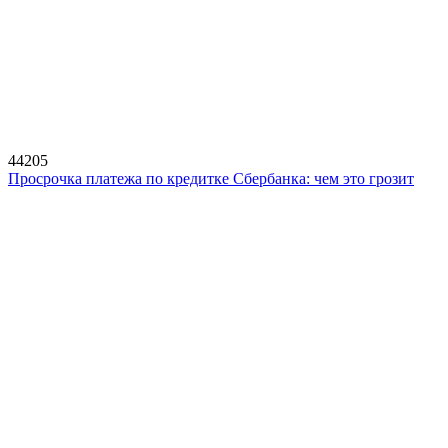
44205
Просрочка платежа по кредитке Сбербанка: чем это грозит